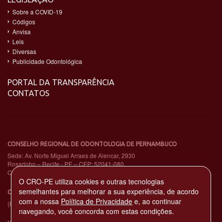
Sobre a COVID-19
Códigos
Anvisa
Leis
Diversas
Publicidade Odontológica
PORTAL DA TRANSPARÊNCIA
CONTATOS
CONSELHO REGIONAL DE ODONTOLOGIA DE PERNAMBUCO
Sede: Av. Norte Miguel Arraes de Alencar, 2930
Rosarinho – Recife - PE – CEP: 52041-080
CNPJ: 11.735.263/0001-65
O CRO-PE utiliza cookies e outras tecnologias
semelhantes para melhorar a sua experiência, de acordo
CENTRAL DE ATENDIMENTO TELEFÔNICO
com a nossa
Política de Privacidade
e, ao continuar
(81) 3194-4900
navegando, você concorda com estas condições.