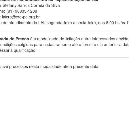
 Stefany Barros Correia da Silva
ne: (81) 98835-1208
: laicro@cro-pe.org.br
o de atendimento da LAI: segunda-feira a sexta-feira, das 8:00 hs às 1
ada de Preços
é a modalidade de licitação entre interessados devi
condições exigidas para cadastramento até o terceiro dia anterior à d
essária qualificação.
ouve processos nesta modalidade até a presente data