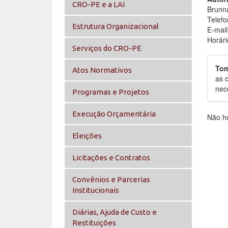
CRO-PE e a LAI
Brunna
Telefo
Estrutura Organizacional
E-mail
Horári
Serviços do CRO-PE
Tom
Atos Normativos
as 
nec
Programas e Projetos
Execução Orçamentária
Não h
Eleições
Licitações e Contratos
Convênios e Parcerias
Institucionais
Diárias, Ajuda de Custo e
Restituições