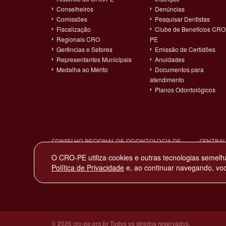
Conselheiros
Denúncias
Comissões
Pesquisar Dentistas
Fiscalização
Clube de Benefícios CRO
Regionais CRO
PE
Gerências e Setores
Emissão de Certidões
Representantes Municipais
Anuidades
Medalha ao Mérito
Documentos para
atendimento
Planos Odontológicos
CONSELHO REGIONAL DE ODONTOLOGIA DE
CENTRAL
PERNAMBUCO
(81) 319
O CRO-PE utiliza cookies e outras tecnologias semelh
Sede: Av. Norte Miguel Arraes de Alencar, 2930
Política de Privacidade
e, ao continuar navegando, vo
Rosarinho – Recife - PE – CEP: 52041-080
CNPJ: 11.735.263/0001-65
© 2026 cro-pe.org.br Todos os direitos reservados.