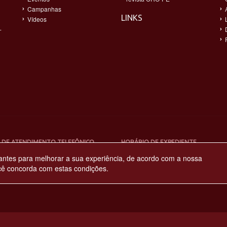
Campanhas
LINKS
Vídeos
-
 DE ATENDIMENTO TELEFÔNICO
HORÁRIO DE EXPEDIENTE
4-4900
08:00h às 17:00h
antes para melhorar a sua experiência, de acordo com a nossa
cê concorda com estas condições.