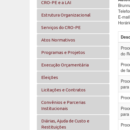
CRO-PE e a LAI
Brunna
Telefo
Estrutura Organizacional
E-mail
Horári
Serviços do CRO-PE
Desc
Atos Normativos
Proc
Programas e Projetos
do R
Proc
Execução Orçamentária
de f
Eleições
Proc
para
Licitações e Contratos
Proc
Convênios e Parcerias
Proc
Institucionais
para
Diárias, Ajuda de Custo e
Proc
Restituições