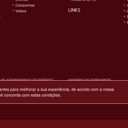
Campanhas
LINKS
Vídeos
-
 DE ATENDIMENTO TELEFÔNICO
HORÁRIO DE EXPEDIENTE
4-4900
08:00h às 17:00h
antes para melhorar a sua experiência, de acordo com a nossa
cê concorda com estas condições.