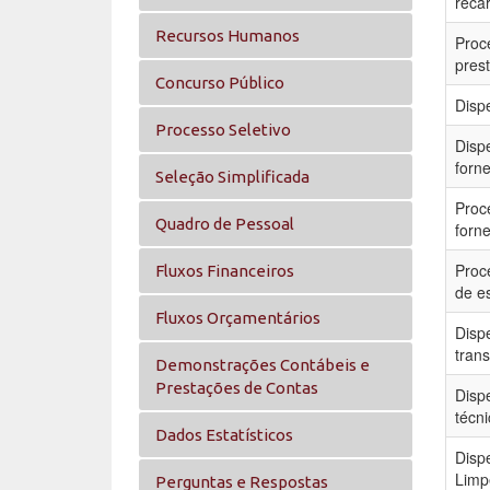
reca
Recursos Humanos
Proc
pres
Concurso Público
Disp
Processo Seletivo
Disp
forn
Seleção Simplificada
Proc
Quadro de Pessoal
forne
Proc
Fluxos Financeiros
de e
Fluxos Orçamentários
Disp
tran
Demonstrações Contábeis e
Prestações de Contas
Disp
técn
Dados Estatísticos
Disp
Limp
Perguntas e Respostas