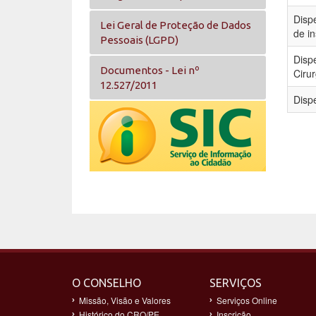
Disp
Lei Geral de Proteção de Dados
de i
Pessoais (LGPD)
Disp
Documentos - Lei nº
Cirur
12.527/2011
Disp
O CONSELHO
SERVIÇOS
Missão, Visão e Valores
Serviços Online
Histórico do CRO/PE
Inscrição