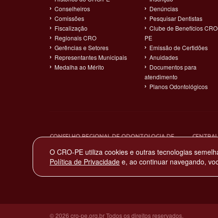
Conselheiros
Denúncias
Comissões
Pesquisar Dentistas
Fiscalização
Clube de Benefícios CRO
Regionais CRO
PE
Gerências e Setores
Emissão de Certidões
Representantes Municipais
Anuidades
Medalha ao Mérito
Documentos para
atendimento
Planos Odontológicos
CONSELHO REGIONAL DE ODONTOLOGIA DE
CENTRAL
PERNAMBUCO
(81) 319
O CRO-PE utiliza cookies e outras tecnologias semelh
Sede: Av. Norte Miguel Arraes de Alencar, 2930
Política de Privacidade
e, ao continuar navegando, vo
Rosarinho – Recife - PE – CEP: 52041-080
CNPJ: 11.735.263/0001-65
© 2026 cro-pe.org.br Todos os direitos reservados.