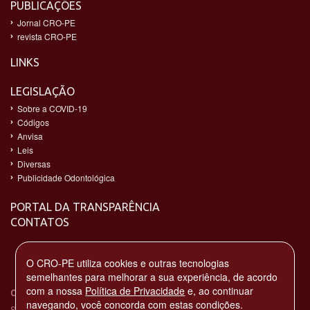
PUBLICAÇÕES
Jornal CRO-PE
revista CRO-PE
LINKS
LEGISLAÇÃO
Sobre a COVID-19
Códigos
Anvisa
Leis
Diversas
Publicidade Odontológica
PORTAL DA TRANSPARÊNCIA
CONTATOS
O CRO-PE utiliza cookies e outras tecnologias
semelhantes para melhorar a sua experiência, de acordo
com a nossa
Política de Privacidade
e, ao continuar
CONSELHO REGIONAL DE ODONTOLOGIA DE PERNAMBUCO
navegando, você concorda com estas condições.
Sede: Av. Norte Miguel Arraes de Alencar, 2930