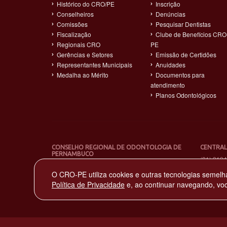
Histórico do CRO/PE
Inscrição
Conselheiros
Denúncias
Comissões
Pesquisar Dentistas
Fiscalização
Clube de Benefícios CRO
Regionais CRO
PE
Gerências e Setores
Emissão de Certidões
Representantes Municipais
Anuidades
Medalha ao Mérito
Documentos para
atendimento
Planos Odontológicos
CONSELHO REGIONAL DE ODONTOLOGIA DE
CENTRAL
PERNAMBUCO
(81) 319
Sede: Av. Norte Miguel Arraes de Alencar, 2930
O CRO-PE utiliza cookies e outras tecnologias semelh
Rosarinho – Recife - PE – CEP: 52041-080
CNPJ: 11.735.263/0001-65
Política de Privacidade
e, ao continuar navegando, vo